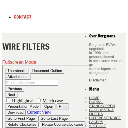
CONTACT
Over Bergmans
WIRE FILTERS
Bergmans BVBA is
opgericht
in 1996 en is
gespecialiseerd
in het leveren van alle
Fullscreen Mode
ge-
wenste lagers en
stangkoppen.
Disclaimer
Menu
HOME
DURBAL
STANGKOPPEN
GLIJBUSSEN &
FILTERS
HITTEBESTENDIGE
LAGERS
SPECIALE